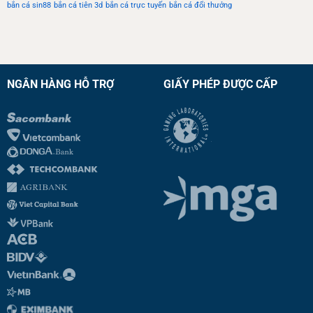
tại
bắn cá sin88
bắn cá tiên 3d
bắn cá trực tuyến
bắn cá đổi thưởng
Sin88
NGÂN HÀNG HỖ TRỢ
GIẤY PHÉP ĐƯỢC CẤP