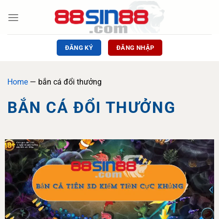
Chuyển
đến
nội
dung
ĐĂNG KÝ
ĐĂNG NHẬP
Home
—
bắn cá đổi thưởng
BẮN CÁ ĐỔI THƯỞNG