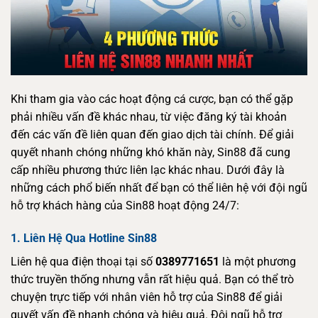
Khi tham gia vào các hoạt động cá cược, bạn có thể gặp
phải nhiều vấn đề khác nhau, từ việc đăng ký tài khoản
đến các vấn đề liên quan đến giao dịch tài chính. Để giải
quyết nhanh chóng những khó khăn này, Sin88 đã cung
cấp nhiều phương thức liên lạc khác nhau. Dưới đây là
những cách phổ biến nhất để bạn có thể liên hệ với đội ngũ
hỗ trợ khách hàng của Sin88 hoạt động 24/7:
1. Liên Hệ Qua Hotline Sin88
Liên hệ qua điện thoại tại số
0389771651
là một phương
thức truyền thống nhưng vẫn rất hiệu quả. Bạn có thể trò
chuyện trực tiếp với nhân viên hỗ trợ của Sin88 để giải
quyết vấn đề nhanh chóng và hiệu quả. Đội ngũ hỗ trợ