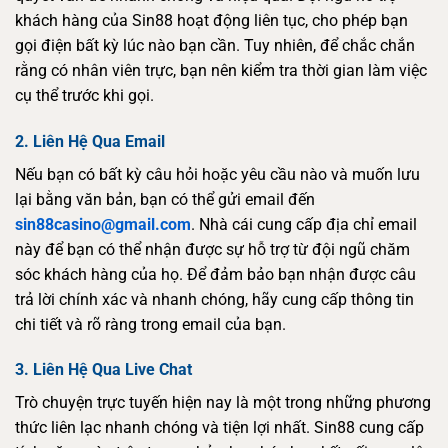
khách hàng của Sin88 hoạt động liên tục, cho phép bạn
gọi điện bất kỳ lúc nào bạn cần. Tuy nhiên, để chắc chắn
rằng có nhân viên trực, bạn nên kiểm tra thời gian làm việc
cụ thể trước khi gọi.
2. Liên Hệ Qua Email
Nếu bạn có bất kỳ câu hỏi hoặc yêu cầu nào và muốn lưu
lại bằng văn bản, bạn có thể gửi email đến
sin88casino@gmail.com
. Nhà cái cung cấp địa chỉ email
này để bạn có thể nhận được sự hỗ trợ từ đội ngũ chăm
sóc khách hàng của họ. Để đảm bảo bạn nhận được câu
trả lời chính xác và nhanh chóng, hãy cung cấp thông tin
chi tiết và rõ ràng trong email của bạn.
3. Liên Hệ Qua Live Chat
Trò chuyện trực tuyến hiện nay là một trong những phương
thức liên lạc nhanh chóng và tiện lợi nhất. Sin88 cung cấp