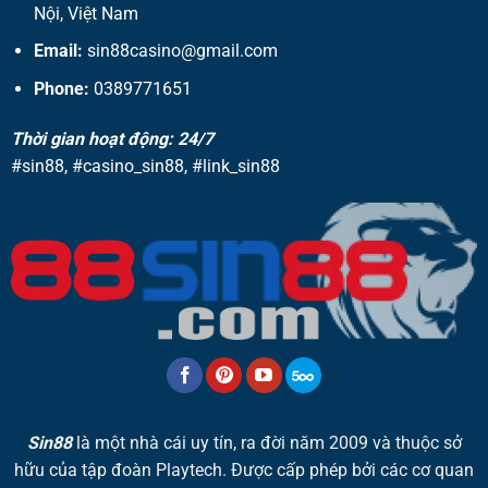
Nội, Việt Nam
Email:
sin88casino@gmail.com
Phone:
0389771651
Thời gian hoạt động: 24/7
#sin88, #casino_sin88, #link_sin88
Sin88
là một nhà cái uy tín, ra đời năm 2009 và thuộc sở
hữu của tập đoàn Playtech. Được cấp phép bởi các cơ quan