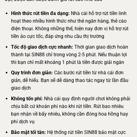
Hình thức rút tiền đa dạng:
Nhà cái hỗ trợ rút tiền linh
hoạt theo nhiều hình thức như thẻ ngân hàng, thẻ cào
điện thoại. Không những thế, hiện nay đơn vị hỗ trợ rút
tiền ảo cực tốc, đáp ứng nhu cầu thị trường
Tốc độ giao dịch cực nhanh:
Thời gian giao dịch hoàn
thành tại SIN88 chỉ trong vòng 2-5 phút. Nếu thuận lợi
thì bạn chỉ mất khoảng 1 phút là tiền được giải ngân
Quy trình đơn giản:
Các bước rút tiền từ nhà cái đơn
giản, dễ hiểu. Bạn sẽ dễ dàng thao tác ngay từ lần đầu
giao dịch
Không tốn phí:
Nhà cái quy định người chơi không phải
chịu bất cứ khoản phí nào khi rút tiền. Rút bao nhiêu
bạn nhận về bấy nhiêu, không cần đóng hoa hồng hay
phí dịch vụ
Bảo mật tối tân:
Hệ thống rút tiền SIN88 bảo mật cực