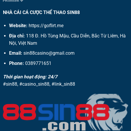
NHÀ CÁI CÁ CƯỢC THỂ THAO SIN88
Website:
https://goflirt.me
Địa chỉ:
118 Đ. Hồ Tùng Mậu, Cầu Diễn, Bắc Từ Liêm, Hà
Nội, Việt Nam
Email:
sin88casino@gmail.com
Phone:
0389771651
Thời gian hoạt động: 24/7
#sin88, #casino_sin88, #link_sin88