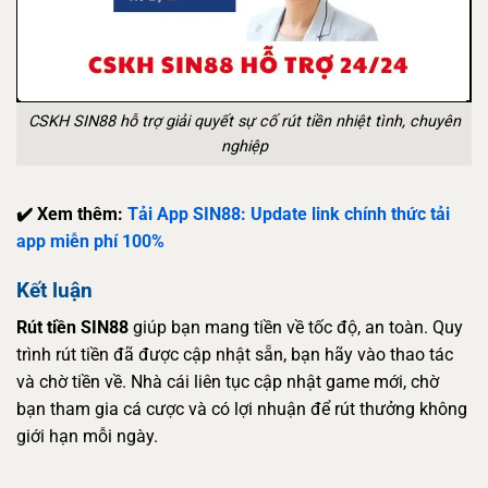
CSKH SIN88 hỗ trợ giải quyết sự cố rút tiền nhiệt tình, chuyên
nghiệp
✔️ Xem thêm:
Tải App SIN88: Update link chính thức tải
app miễn phí 100%
Kết luận
Rút tiền SIN88
giúp bạn mang tiền về tốc độ, an toàn. Quy
trình rút tiền đã được cập nhật sẵn, bạn hãy vào thao tác
và chờ tiền về. Nhà cái liên tục cập nhật game mới, chờ
bạn tham gia cá cược và có lợi nhuận để rút thưởng không
giới hạn mỗi ngày.