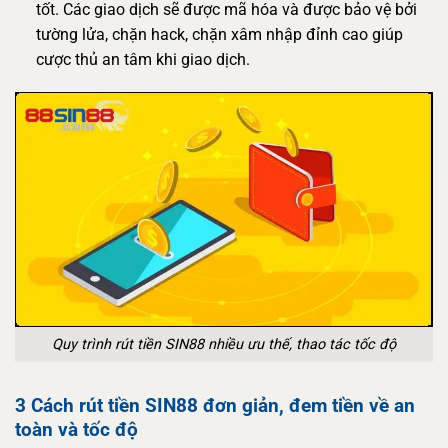
tốt. Các giao dịch sẽ được mã hóa và được bảo vệ bởi
tường lửa, chặn hack, chặn xâm nhập đỉnh cao giúp
cược thủ an tâm khi giao dịch.
Quy trình rút tiền SIN88 nhiều ưu thế, thao tác tốc độ
3 Cách rút tiền SIN88 đơn giản, đem tiền về an
toàn và tốc độ