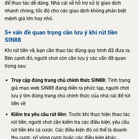
để thao tác dễ dàng. Nhà cái sẽ hỗ trợ xử lý giao dịch
nhanh chóng, tốc độ cho các giao dịch không phân biệt
mệnh giá lớn hay nhỏ.
5+ vấn đề quan trọng cần lưu ý khi rút tiền
SIN88
Khi rút tiền về, bạn cần thao tác đúng quy trình đã đưa ra.
Bên cạnh đó, người chơi còn cần lưu ý các vấn đề quan
trọng sau:
Truy cập đúng trang chủ chính thức SIN88:
Tình trạng
giả mạo web SIN88 đang diễn ra phức tạp, người chơi
lưu ý tìm đúng trang chủ chính thức của nhà cái để rút
tiền về
Kiểm tra yêu cầu rút tiền:
Trước khi thực hiện thao tác
rút tiền, người chơi cần kiểm tra các điều kiện, yêu cầu
rút tiền khi cá cược. Các điều kiện đó có thể là doanh
thu cược, số vòng cược hoặc các điều kiện khác,…