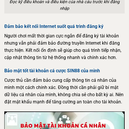
Đọc kỹ điều khoản và điều kiện của nhà cáu trước khi đăng
nhập
Đảm bảo kết nối Internet suốt quá trình đăng ký
Người chơi mất thời gian cực ngắn để đăng ký tài khoản
nhưng vẫn phải đảm bảo đường truyền Internet khi đăng
thực hiện. Kết nối ổn định sẽ giúp cho quá trình tiếp nhận,
cập nhật thông tin từ hệ thống nhanh và chính xác hơn.
Bảo mật tốt tài khoản cá cược SIN88 của mình
Cược thủ cần đảm bảo cung cấp thông tin cá nhân của
mình một cách chính xác. Đồng thời cần phải giữ bí mật
dữ liệu cá nhân của mình, không chia sẻ cho bất kỳ ai. Nên
đặt mật khẩu mạnh để tăng cường an toàn cho tài khoản.