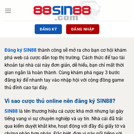
Chuyển
đến
nội
dung
ĐĂNG KÝ
ĐĂNG NHẬP
Đăng ký SIN88
thành công sẽ mở ra cho bạn cơ hội khám
phá web cá cược dẫn top thị trường. Cách thức để tạo tài
khoản tại nhà cái này đơn giản, dễ hiểu, bạn chỉ mất thời
gian ngắn là hoàn thành. Cùng khám phá ngay 3 bước
đăng ký để nhanh tay vào nhập hội với cộng đồng game
thủ đỉnh cao tại đây.
Vì sao cược thủ online nên đăng ký SIN88?
SIN88
là tên thương hiệu cá cược khá mới nhưng lại gây
tiếng vang vì sự chuyên nghiệp và uy tín. Nhà cái đã trải
qua kiểm duyệt khắt khe, hoạt động với đầy đủ giấy tờ và
chứng nhận hợp pháp. Đặc biệt, đơn vị này nổi tiếng với