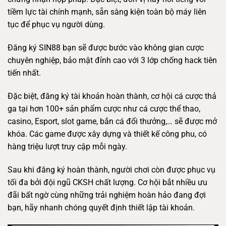
tiềm lực tài chính mạnh, sẵn sàng kiện toàn bộ máy liên
tục để phục vụ người dùng.
Đăng ký SIN88 bạn sẽ được bước vào không gian cược
chuyên nghiệp, bảo mật đỉnh cao với 3 lớp chống hack tiên
tiến nhất.
Đặc biệt, đăng ký tài khoản hoàn thành, cơ hội cá cược thả
ga tại hơn 100+ sản phẩm cược như cá cược thể thao,
casino, Esport, slot game, bắn cá đổi thưởng,… sẽ được mở
khóa. Các game được xây dựng và thiết kế công phu, có
hàng triệu lượt truy cập mỗi ngày.
Sau khi đăng ký hoàn thành, người chơi còn được phục vụ
tối đa bởi đội ngũ CKSH chất lượng. Cơ hội bắt nhiều ưu
đãi bất ngờ cùng những trải nghiệm hoàn hảo đang đợi
bạn, hãy nhanh chóng quyết định thiết lập tài khoản.