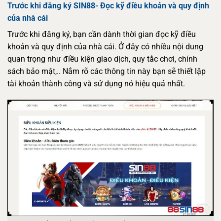
Trước khi đăng ký SIN88- Đọc kỹ điều khoản và quy định
của nhà cái
Trước khi đăng ký, bạn cần dành thời gian đọc kỹ điều
khoản và quy định của nhà cái. Ở đây có nhiều nội dung
quan trọng như điều kiện giao dịch, quy tắc chơi, chính
sách bảo mật,.. Nắm rõ các thông tin này bạn sẽ thiết lập
tài khoản thành công và sử dụng nó hiệu quả nhất.