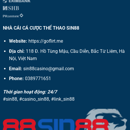
NHÀ CÁI CÁ CƯỢC THỂ THAO SIN88
Website:
https://goflirt.me
Địa chỉ:
118 Đ. Hồ Tùng Mậu, Cầu Diễn, Bắc Từ Liêm, Hà
Nội, Việt Nam
Email:
sin88casino@gmail.com
Phone:
0389771651
Thời gian hoạt động: 24/7
#sin88, #casino_sin88, #link_sin88